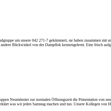
ndgruppe um unsere 042 271-7 gekümmert, sie haben zusammen mit un
dere Blickwinkel von der Dampflok kennengelernt. Eine frisch aufgea
pen Neumünster zur normalen Öffnungszeit die Präsentation von unse
klärt was wir jeden Samstag machen und tun. Unsere Kollegen von His