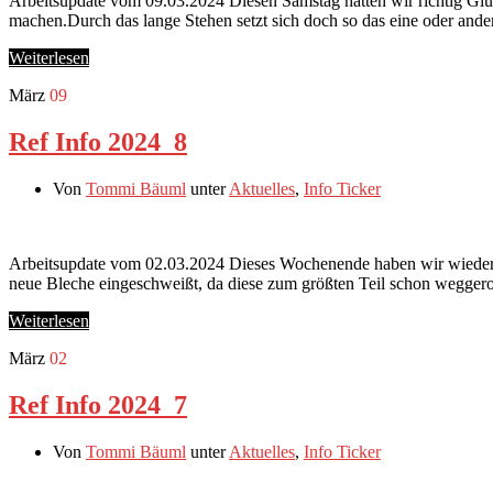
Arbeitsupdate vom 09.03.2024 Diesen Samstag hatten wir richtig Gl
machen.Durch das lange Stehen setzt sich doch so das eine oder a
Weiterlesen
März
09
Ref Info 2024_8
Von
Tommi Bäuml
unter
Aktuelles
,
Info Ticker
Arbeitsupdate vom 02.03.2024 Dieses Wochenende haben wir wieder a
neue Bleche eingeschweißt, da diese zum größten Teil schon wegger
Weiterlesen
März
02
Ref Info 2024_7
Von
Tommi Bäuml
unter
Aktuelles
,
Info Ticker