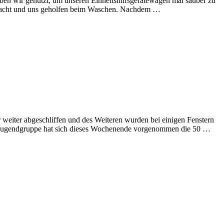
en wir genutzt, um unseren Einheitshilfsgerätewagen mal sauber zu
gemacht und uns geholfen beim Waschen. Nachdem …
eiter abgeschliffen und des Weiteren wurden bei einigen Fenstern
ie Jugendgruppe hat sich dieses Wochenende vorgenommen die 50 …