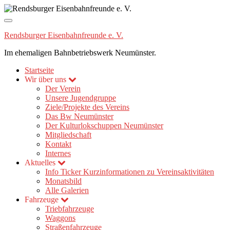
Navigation
umschalten
Rendsburger Eisenbahnfreunde e. V.
Im ehemaligen Bahnbetriebswerk Neumünster.
Startseite
Wir über uns
Der Verein
Unsere Jugendgruppe
Ziele/Projekte des Vereins
Das Bw Neumünster
Der Kulturlokschuppen Neumünster
Mitgliedschaft
Kontakt
Internes
Aktuelles
Info Ticker
Kurzinformationen zu Vereinsaktivitäten
Monatsbild
Alle Galerien
Fahrzeuge
Triebfahrzeuge
Waggons
Straßenfahrzeuge