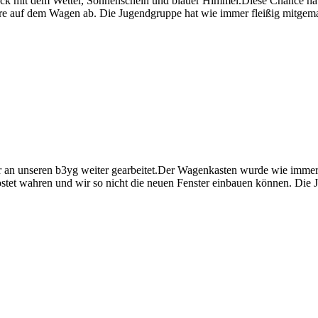
ück mit dem Wetter, Sonnenschein und blauer Himmel.Diese Chance hab
ndere auf dem Wagen ab. Die Jugendgruppe hat wie immer fleißig mit
n unseren b3yg weiter gearbeitet.Der Wagenkasten wurde wie immer w
ostet wahren und wir so nicht die neuen Fenster einbauen können. D