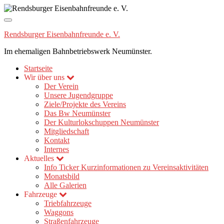
Navigation
umschalten
Rendsburger Eisenbahnfreunde e. V.
Im ehemaligen Bahnbetriebswerk Neumünster.
Startseite
Wir über uns
Der Verein
Unsere Jugendgruppe
Ziele/Projekte des Vereins
Das Bw Neumünster
Der Kulturlokschuppen Neumünster
Mitgliedschaft
Kontakt
Internes
Aktuelles
Info Ticker
Kurzinformationen zu Vereinsaktivitäten
Monatsbild
Alle Galerien
Fahrzeuge
Triebfahrzeuge
Waggons
Straßenfahrzeuge