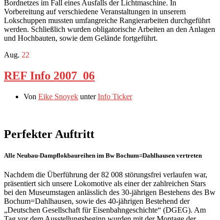
Bordnetzes im Fall eines Ausfalls der Lichtmaschine. In
Vorbereitung auf verschiedene Veranstaltungen in unserem
Lokschuppen mussten umfangreiche Rangierarbeiten durchgeführt
werden. Schließlich wurden obligatorische Arbeiten an den Anlagen
und Hochbauten, sowie dem Gelände fortgeführt.
Aug.
22
REF Info 2007_06
Von
Eike Snoyek
unter
Info Ticker
Perfekter Auftritt
Alle Neubau-Dampflokbaureihen im Bw Bochum=Dahlhausen vertreten
Nachdem die Überführung der 82 008 störungsfrei verlaufen war,
präsentiert sich unsere Lokomotive als einer der zahlreichen Stars
bei den Museumstagen anlässlich des 30-jährigen Bestehens des Bw
Bochum=Dahlhausen, sowie des 40-jährigen Bestehend der
„Deutschen Gesellschaft für Eisenbahngeschichte“ (DGEG). Am
Tag vor dem Ausstellungsbeginn wurden mit der Montage der