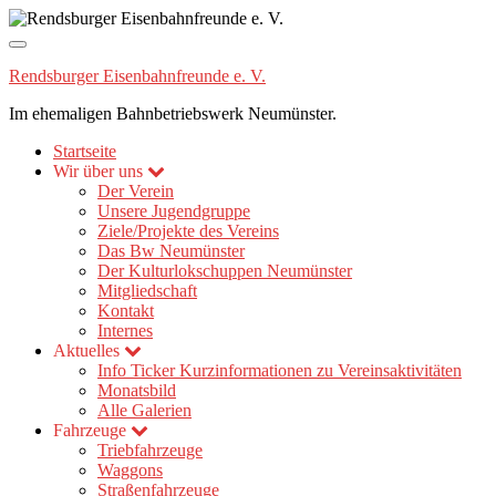
Navigation
umschalten
Rendsburger Eisenbahnfreunde e. V.
Im ehemaligen Bahnbetriebswerk Neumünster.
Startseite
Wir über uns
Der Verein
Unsere Jugendgruppe
Ziele/Projekte des Vereins
Das Bw Neumünster
Der Kulturlokschuppen Neumünster
Mitgliedschaft
Kontakt
Internes
Aktuelles
Info Ticker
Kurzinformationen zu Vereinsaktivitäten
Monatsbild
Alle Galerien
Fahrzeuge
Triebfahrzeuge
Waggons
Straßenfahrzeuge