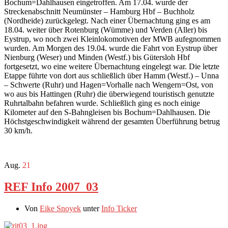
Bochum=Dahlhausen eingetroffen. Am 17.04. wurde der
Streckenabschnitt Neumünster – Hamburg Hbf – Buchholz
(Nordheide) zurückgelegt. Nach einer Übernachtung ging es am
18.04. weiter über Rotenburg (Wümme) und Verden (Aller) bis
Eystrup, wo noch zwei Kleinlokomotiven der MWB aufegnommen
wurden. Am Morgen des 19.04. wurde die Fahrt von Eystrup über
Nienburg (Weser) und Minden (Westf.) bis Gütersloh Hbf
fortgesetzt, wo eine weitere Übernachtung eingelegt war. Die letzte
Etappe führte von dort aus schließlich über Hamm (Westf.) – Unna
– Schwerte (Ruhr) und Hagen=Vorhalle nach Wengern=Ost, von
wo aus bis Hattingen (Ruhr) die überwiegend touristisch genutzte
Ruhrtalbahn befahren wurde. Schließlich ging es noch einige
Kilometer auf den S-Bahngleisen bis Bochum=Dahlhausen. Die
Höchstgeschwindigkeit während der gesamten Überführung betrug
30 km/h.
Aug.
21
REF Info 2007_03
Von
Eike Snoyek
unter
Info Ticker