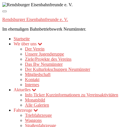
Navigation
umschalten
Rendsburger Eisenbahnfreunde e. V.
Im ehemaligen Bahnbetriebswerk Neumünster.
Startseite
Wir über uns
Der Verein
Unsere Jugendgruppe
Ziele/Projekte des Vereins
Das Bw Neumünster
Der Kulturlokschuppen Neumünster
Mitgliedschaft
Kontakt
Internes
Aktuelles
Info Ticker
Kurzinformationen zu Vereinsaktivitäten
Monatsbild
Alle Galerien
Fahrzeuge
Triebfahrzeuge
Waggons
Straßenfahrzeuge