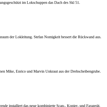
erungsgeschützt im Lokschuppen das Dach des Skl 51.
nraum der Lokleitung. Stefan Nomigkeit bessert die Rückwand aus.
nen Mike, Enrico und Marvin Unkraut aus der Drehscheibengrube.
tzende installiert das neue kombinierte Scan-, Kopier- und Faxgerät.