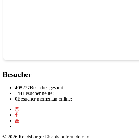
Besucher
468277
Besucher gesamt:
144
Besucher heute:
0
Besucher momentan online:
© 2026 Rendsburger Eisenbahnfreunde e. V..