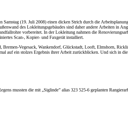
 Samstag (19. Juli 2008) einen dicken Strich durch die Arbeitsplanu
n Außenwand des Lokleitungsgebäudes sind daher andere Arbeiten in 
Sandfallrohre vorbereitet. In der Lokleitung nahmen die Renovierungsar
iertes Scan-, Kopier- und Faxgerät installiert.
d, Bremen-Vegesack, Wankendorf, Glückstadt, Looft, Elmshorn, Rickl
nmal auf ein stolzes Ergebnis ihrer Arbeit zurückblicken. Und sich in
egens mussten die mit „Siglinde” alias 323 525-6 geplanten Rangierar